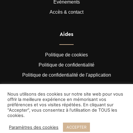
Évènements
Accès & contact
Aides
Politique de cookies
Politique de confidentialité
Politique de confidentialité de l'application
Nous utilisons des cookies sur notre site web pour vous
offrir la meilleure expérience en mémorisant vos
préférences et vos visites répétées. En cliquant sur
"Accepter", vous consentez à l'utilisation de TOUS les
cookies.
La Couvinoise est un projet du Groupe Bartolas
© Copyright 2026 La Couvinoise | Développé par
Indigo
Paramètres des cookies
ACCEPTER
Studio
.