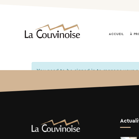
ACCUEIL
À PR
You need to be signed in to manage your or
Actuali